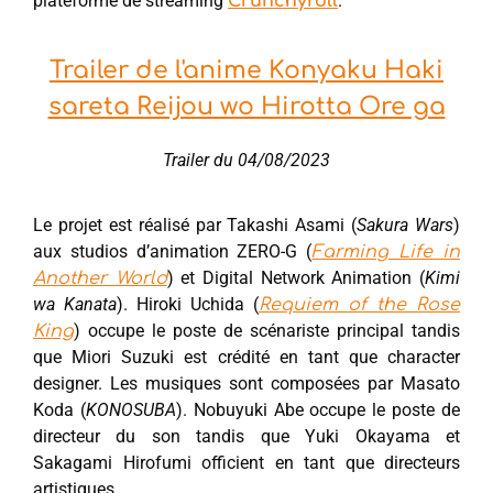
plateforme de streaming
.
Crunchyroll
Trailer de l'anime Konyaku Haki
sareta Reijou wo Hirotta Ore ga
Trailer du 04/08/2023
Le projet est réalisé par Takashi Asami (
Sakura Wars
)
aux studios d’animation ZERO-G (
Farming Life in
) et Digital Network Animation (
Kimi
Another World
wa Kanata
). Hiroki Uchida (
Requiem of the Rose
) occupe le poste de scénariste principal tandis
King
que Miori Suzuki est crédité en tant que character
designer. Les musiques sont composées par Masato
Koda (
KONOSUBA
). Nobuyuki Abe occupe le poste de
directeur du son tandis que Yuki Okayama et
Sakagami Hirofumi officient en tant que directeurs
artistiques.