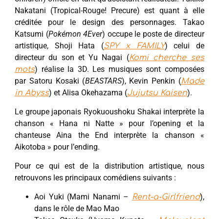
Nakatani (Tropical-Rouge! Precure) est quant à elle
créditée pour le design des personnages. Takao
Katsumi (
Pokémon 4Ever
) occupe le poste de directeur
artistique, Shoji Hata (
) celui de
SPY x FAMILY
directeur du son et Yu Nagai (
Komi cherche ses
) réalise la 3D. Les musiques sont composées
mots
par Satoru Kosaki (
BEASTARS
), Kevin Penkin (
Made
) et Alisa Okehazama (
).
in Abyss
Jujutsu Kaisen
Le groupe japonais Ryokuoushoku Shakai interprète la
chanson « Hana ni Natte » pour l’opening et la
chanteuse Aina the End interprète la chanson «
Aikotoba » pour l’ending.
Pour ce qui est de la distribution artistique, nous
retrouvons les principaux comédiens suivants :
Aoi Yuki (Mami Nanami –
),
Rent-a-Girlfriend
dans le rôle de Mao Mao