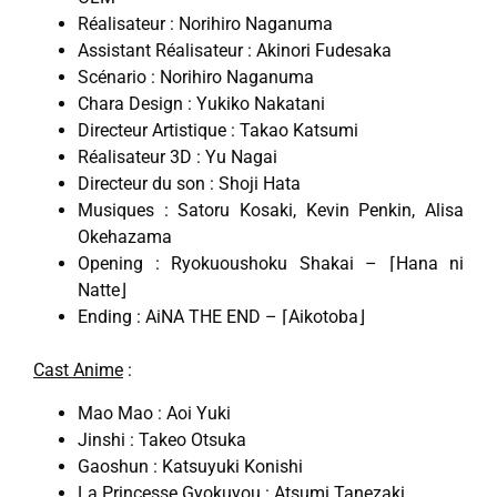
Réalisateur : Norihiro Naganuma
Assistant Réalisateur : Akinori Fudesaka
Scénario : Norihiro Naganuma
Chara Design : Yukiko Nakatani
Directeur Artistique : Takao Katsumi
Réalisateur 3D : Yu Nagai
Directeur du son : Shoji Hata
Musiques : Satoru Kosaki, Kevin Penkin, Alisa
Okehazama
Opening : Ryokuoushoku Shakai – ⌈Hana ni
Natte⌋
Ending : AiNA THE END – ⌈Aikotoba⌋
Cast Anime
:
Mao Mao : Aoi Yuki
Jinshi : Takeo Otsuka
Gaoshun : Katsuyuki Konishi
La Princesse Gyokuyou : Atsumi Tanezaki