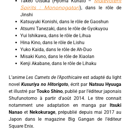
Takeo Otsuka (Hyoma Kunato –
Malevolent
), dans le rôle de
Spirits : Mononogatari
Jinshi
Katsuyuki Konishi, dans le rôle de Gaoshun
Atsumi Tanezaki, dans le rôle de Gyokuyou
Yui Ishikawa, dans le rôle de Lihua
Hina Kino, dans le rôle de Lishu
Yuko Kaida, dans le rôle de Ah-Duo
Misaki Kuno, dans le rôle de Xiaolan
Kenji Akabane, dans le rôle de Lihaku
L’anime
Les Carnets de l’Apothicaire
est adapté du light
novel
Kusuriya no Hitorigoto
, écrit par
Natsuu Hyuuga
et illustré par
Touko Shino
, publié par l’éditeur japonais
Shufunotomo à partir d’août 2014. Le titre connait
notamment une adaptation en manga par
Itsuki
Nanao
et
Nekokurage
, prépublié depuis mai 2017 au
Japon dans le magazine Big Gangan de l’éditeur
Square Enix.