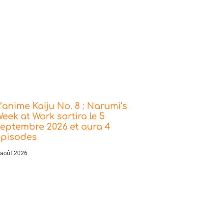
’anime Kaiju No. 8 : Narumi’s
eek at Work sortira le 5
eptembre 2026 et aura 4
épisodes
 août 2026