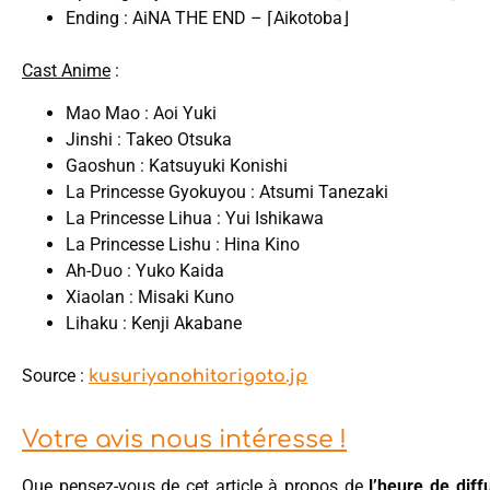
Ending : AiNA THE END – ⌈Aikotoba⌋
Cast Anime
:
Mao Mao : Aoi Yuki
Jinshi : Takeo Otsuka
Gaoshun : Katsuyuki Konishi
La Princesse Gyokuyou : Atsumi Tanezaki
La Princesse Lihua : Yui Ishikawa
La Princesse Lishu : Hina Kino
Ah-Duo : Yuko Kaida
Xiaolan : Misaki Kuno
Lihaku : Kenji Akabane
Source :
kusuriyanohitorigoto.jp
Votre avis nous intéresse !
Que pensez-vous de cet article à propos de
l’heure de diff