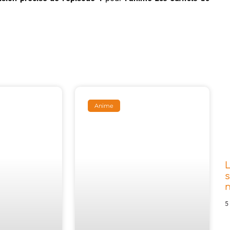
Anime
s
5