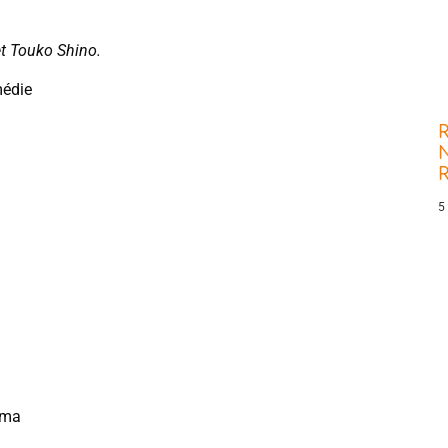
t Touko Shino.
médie
R
N
5
ama