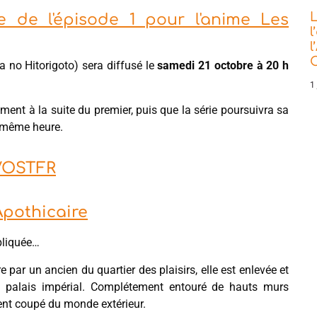
L
se de l'épisode 1 pour l'anime Les
l
l
C
a no Hitorigoto) sera diffusé le
samedi 21 octobre à 20 h
1 
ement à la suite du premier, puis que la série poursuivra sa
a même heure.
r VOSTFR
Apothicaire
pliquée…
par un ancien du quartier des plaisirs, elle est enlevée et
palais impérial. Complétement entouré de hauts murs
nt coupé du monde extérieur.