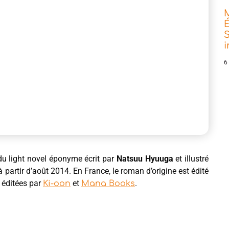
É
S
6
u light novel éponyme écrit par
Natsuu Hyuuga
et illustré
 partir d’août 2014. En France, le roman d’origine est édité
 éditées par
et
.
Ki-oon
Mana Books