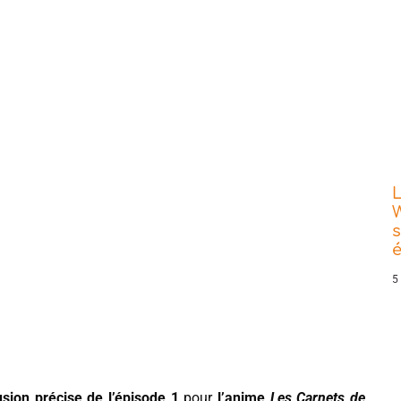
L
W
s
5
usion précise de l’épisode 1
pour
l’anime
Les Carnets de