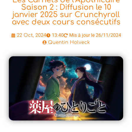
Les Carnets de l’Apothicaire
Saison 2 : Diffusion le 10
janvier 2025 sur Crunchyroll
avec deux cours consécutifs
13:40
Mis à jour le 26/11/2024
22 Oct, 2024
Quentin Holveck