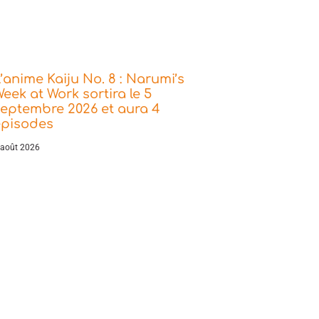
’anime Kaiju No. 8 : Narumi’s
eek at Work sortira le 5
eptembre 2026 et aura 4
épisodes
 août 2026