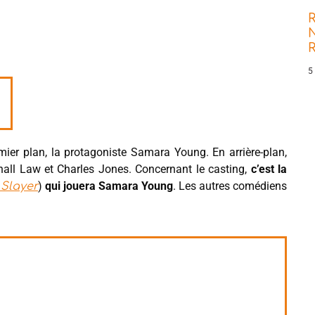
R
N
5
mier plan, la protagoniste Samara Young. En arrière-plan,
hall Law et Charles Jones. Concernant le casting,
c’est la
)
qui jouera Samara Young
. Les autres comédiens
Slayer