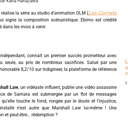
 par Kana Hanazawa
 réalise la série au studio d’animation OLM (
Les Carnets
ui signe la composition scénaristique. Ebimo est crédité
é dans les mois à venir.
 indépendant, connaît un premier succès prometteur avec
nçu seule, au prix de nombreux sacrifices. Salué par une
s
 honorable 8,2/10 sur Indigineer, la plateforme de référence
5
hall Law
, un vidéaste influent, publie une vidéo assassine
trice de Samara est submergée par un flot de messages
qu’elle touche le fond, rongée par le doute et l’injustice,
nstallé n’est autre que Marshall Law lui-même ! Une
on et peut-être… rédemption ?