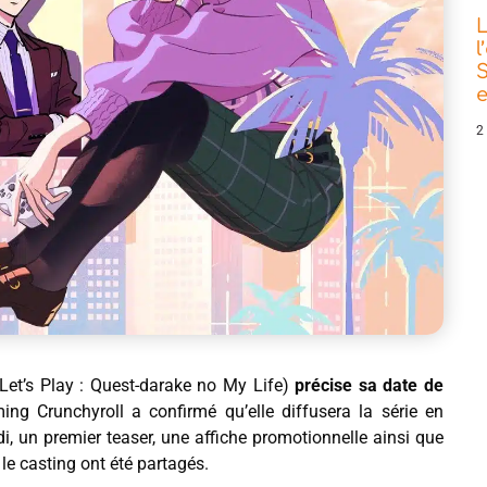
L
l
S
e
2
Let’s Play : Quest-darake no My Life)
précise sa date de
ming Crunchyroll a confirmé qu’elle diffusera la série en
ardi, un premier teaser, une affiche promotionnelle ainsi que
le casting ont été partagés.