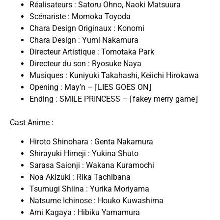
Réalisateurs : Satoru Ohno, Naoki Matsuura
Scénariste : Momoka Toyoda
Chara Design Originaux : Konomi
Chara Design : Yumi Nakamura
Directeur Artistique : Tomotaka Park
Directeur du son : Ryosuke Naya
Musiques : Kuniyuki Takahashi, Keiichi Hirokawa
Opening : May’n – ⌈LIES GOES ON⌋
Ending : SMILE PRINCESS – ⌈fakey merry game⌋
Cast Anime
:
Hiroto Shinohara : Genta Nakamura
Shirayuki Himeji : Yukina Shuto
Sarasa Saionji : Wakana Kuramochi
Noa Akizuki : Rika Tachibana
Tsumugi Shiina : Yurika Moriyama
Natsume Ichinose : Houko Kuwashima
Ami Kagaya : Hibiku Yamamura