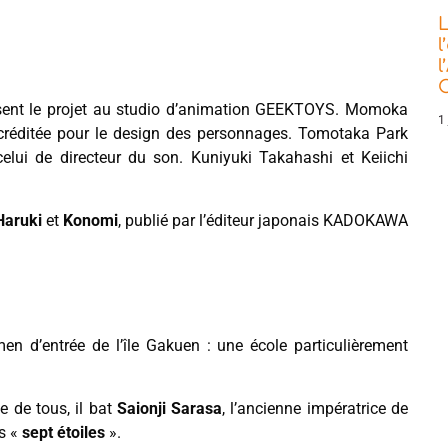
L
l
l
C
lisent le projet au studio d’animation GEEKTOYS. Momoka
1 
créditée pour le design des personnages. Tomotaka Park
elui de directeur du son. Kuniyuki Takahashi et Keiichi
Haruki
et
Konomi
, publié par l’éditeur japonais KADOKAWA
en d’entrée de l’île Gakuen : une école particulièrement
e de tous, il bat
Saionji Sarasa
, l’ancienne impératrice de
es «
sept étoiles
».