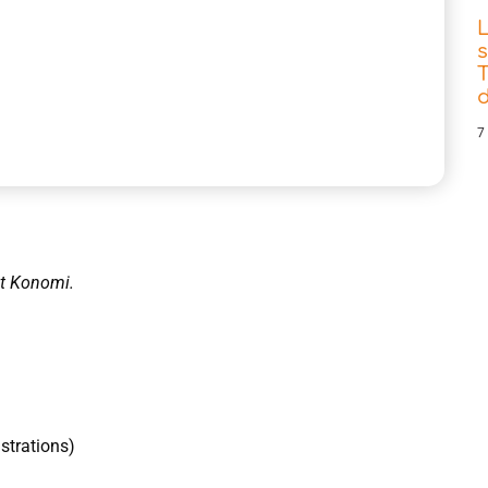
s
T
d
7
et Konomi.
strations)