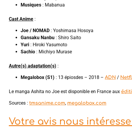
Musiques
: Mabanua
Cast Anime
:
Joe / NOMAD
: Yoshimasa Hosoya
Gansaku Nanbu
: Shiro Saito
Yuri
: Hiroki Yasumoto
Sachio
: Michiyo Murase
Autre(s) adaptation(s)
:
Megalobox (S1)
: 13 épiosdes – 2018 –
/
ADN
Netfl
Le manga Ashita no Joe est disponible en France aux
édit
Sources :
,
tmsanime.com
megalobox.com
Votre avis nous intéresse 