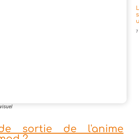
L
s
7
visuel
de sortie de l'anime
omad ?