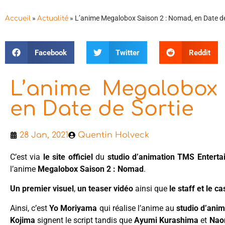
»
»
L’anime Megalobox Saison 2 : Nomad, en Date de
Accueil
Actualité
Facebook
Twitter
Reddit
L’anime Megalobox
en Date de Sortie
28 Jan, 2021
Quentin Holveck
C’est via
le site officiel
du
studio d’animation TMS Enterta
l’anime
Megalobox Saison 2 : Nomad
.
Un premier visuel
,
un teaser vidéo
ainsi que
le staff et le ca
Ainsi, c’est
Yo Moriyama
qui réalise l’anime au
studio d’ani
Kojima
signent le script tandis que
Ayumi Kurashima
et
Nao