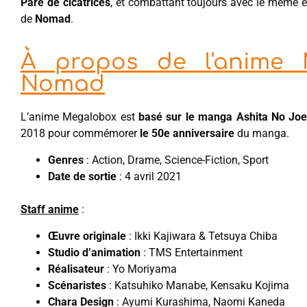
Paré de cicatrices
, et combattant toujours avec le même 
de
Nomad
.
À propos de l'anime 
Nomad
L’anime Megalobox est
basé sur le manga Ashita No Jo
2018 pour commémorer
le 50e anniversaire
du manga.
Genres
: Action, Drame, Science-Fiction, Sport
Date de sortie
: 4 avril 2021
Staff anime
:
Œuvre originale
: Ikki Kajiwara & Tetsuya Chiba
Studio d’animation
: TMS Entertainment
Réalisateur
: Yo Moriyama
Scénaristes
: Katsuhiko Manabe, Kensaku Kojima
Chara Design
: Ayumi Kurashima, Naomi Kaneda