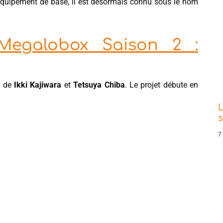
équipement de base, il est désormais connu sous le nom
Megalobox Saison 2 :
e
de
Ikki Kajiwara
et
Tetsuya Chiba
. Le projet débute en
L
s
7