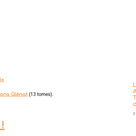
ix
L
A
(13 tomes).
ions Glénat
T
7
!