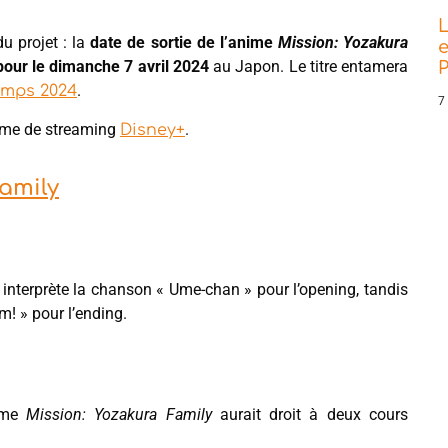
L
du projet : la
date de sortie de l’anime
Mission: Yozakura
e
our le dimanche 7 avril 2024
au Japon. Le titre entamera
P
.
emps 2024
7
orme de streaming
.
Disney+
Family
interprète la chanson « Ume-chan » pour l’opening, tandis
! » pour l’ending.
nime
Mission: Yozakura Family
aurait droit à deux cours