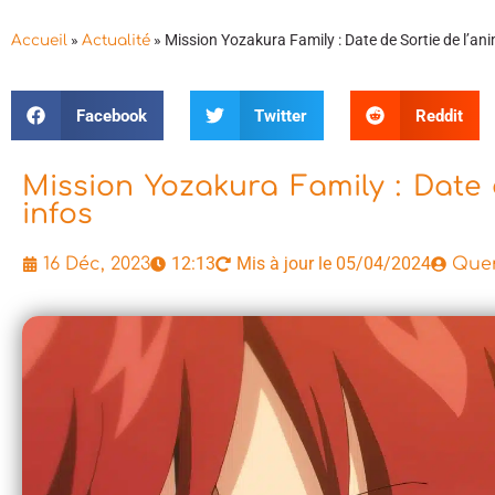
»
»
Mission Yozakura Family : Date de Sortie de l’anime
Accueil
Actualité
Facebook
Twitter
Reddit
Mission Yozakura Family : Date de
infos
12:13
Mis à jour le 05/04/2024
16 Déc, 2023
Quen