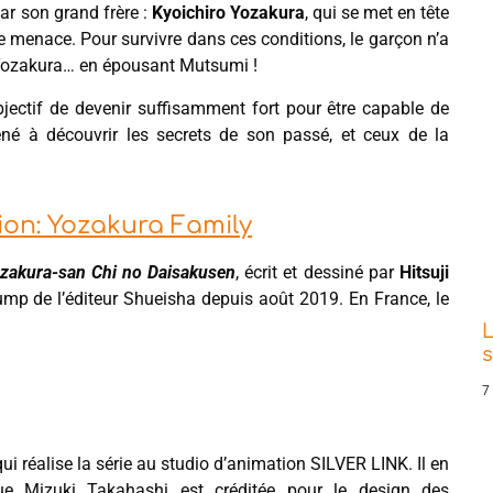
ar son grand frère :
Kyoichiro Yozakura
, qui se met en tête
ne menace. Pour survivre dans ces conditions, le garçon n’a
 Yozakura… en épousant Mutsumi !
ctif de devenir suffisamment fort pour être capable de
mené à découvrir les secrets de son passé, et ceux de la
ion: Yozakura Family
zakura-san Chi no Daisakusen
, écrit et dessiné par
Hitsuji
mp de l’éditeur Shueisha depuis août 2019. En France, le
L
s
7
qui réalise la série au studio d’animation SILVER LINK. Il en
ue Mizuki Takahashi est créditée pour le design des