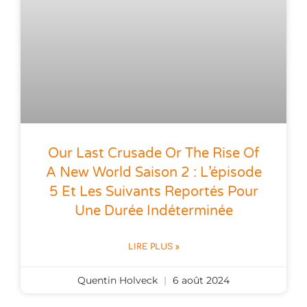
Our Last Crusade Or The Rise Of
A New World Saison 2 : L’épisode
5 Et Les Suivants Reportés Pour
Une Durée Indéterminée
LIRE PLUS »
Quentin Holveck
6 août 2024