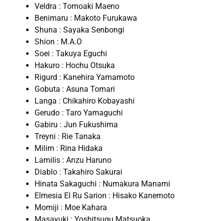
Veldra : Tomoaki Maeno
Benimaru : Makoto Furukawa
Shuna : Sayaka Senbongi
Shion : M.A.O
Soei : Takuya Eguchi
Hakuro : Hochu Otsuka
Rigurd : Kanehira Yamamoto
Gobuta : Asuna Tomari
Langa : Chikahiro Kobayashi
Gerudo : Taro Yamaguchi
Gabiru : Jun Fukushima
Treyni : Rie Tanaka
Milim : Rina Hidaka
Lamilis : Anzu Haruno
Diablo : Takahiro Sakurai
Hinata Sakaguchi : Numakura Manami
Elmesia El Ru Sarion : Hisako Kanemoto
Momiji : Moe Kahara
Masayuki : Yoshitsugu Matsuoka