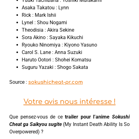
Yuuki Tachibana : Yoshiki Murakami
Asaka Takatou : Lynn
Rick : Mark Ishii
Lynel : Shou Nogami
Theodisia : Akira Sekine
Sora Akino : Sayaka Kikuchi
Ryouko Ninomiya : Kiyono Yasuno
Carol S. Lane : Anna Suzuki
Haruto Ootori : Shohei Komatsu
Suguru Yazaki : Shogo Sakata
Source :
sokushicheat-pr.com
Votre avis nous intéresse !
Que pensez-vous de ce
trailer pour l’anime
Sokushi
Cheat ga Saikyou sugite
(My Instant Death Ability Is So
Overpowered) ?