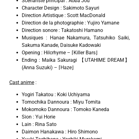
Scénariste principal : Aoba Jou
Character Design : Sakimoto Sayuri
Direction Artistique : Scott MacDonald
Direction de la photographie : Yujiro Yamane
Direction sonore : Takatoshi Hamano
Musiques : Hanae Nakamura, Tatsuhiko Saiki,
Sakuma Kanade, Daisuke Kadowaki
Opening : Hilcrhyme – ⌈Killer Bars⌋
Ending : Maika Sakuragi 【UTAHIME DREAM】
(Anna Suzuki) – ⌈Haze⌋
Cast anime
:
Yogiri Takatou : Koki Uchiyama
Tomochika Dannoura : Miyu Tomita
Mokomoko Dannoura : Tomoko Kaneda
Sion : Yui Horie
Lain : Rina Sato
Daimon Hanakawa : Hiro Shimono