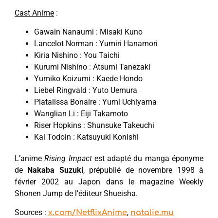
Cast Anime
:
Gawain Nanaumi : Misaki Kuno
Lancelot Norman : Yumiri Hanamori
Kiria Nishino : You Taichi
Kurumi Nishino : Atsumi Tanezaki
Yumiko Koizumi : Kaede Hondo
Liebel Ringvald : Yuto Uemura
Platalissa Bonaire : Yumi Uchiyama
Wanglian Li : Eiji Takamoto
Riser Hopkins : Shunsuke Takeuchi
Kai Todoin : Katsuyuki Konishi
L’anime
Rising Impact
est adapté du manga éponyme
de
Nakaba Suzuki
, prépublié de novembre 1998 à
février 2002 au Japon dans le magazine Weekly
Shonen Jump de l’éditeur Shueisha.
Sources :
,
x.com/NetflixAnime
natalie.mu