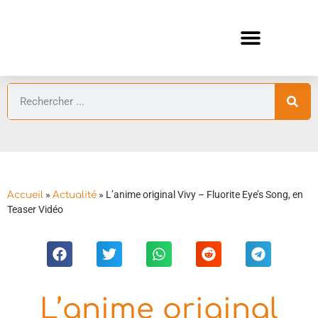
ANIMES AUTOMNE 2026 🍁
GUIDES ANIMES
»
»
L’anime original Vivy – Fluorite Eye’s Song, en
Accueil
Actualité
Teaser Vidéo
L’anime original