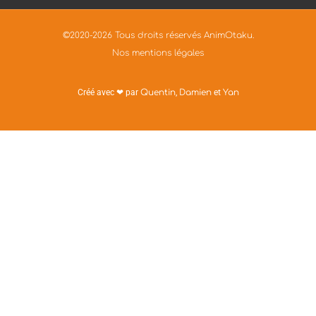
©2020-2026 Tous droits réservés AnimOtaku.
Nos mentions légales
Créé avec ❤ par
Quentin
,
Damien
et
Yan