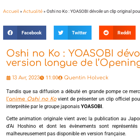
»
»
Oshi no Ko : YOASOBI dévoile un clip original pou
Accueil
Actualité
Facebook
Twitter
Reddit
Oshi no Ko : YOASOBI dévoil
version longue de l’Opening
11:00
13 Avr, 2023
Quentin Holveck
Tandis que sa diffusion a débuté en grande pompe ce mercr
vient de présenter un clip officiel p
l’anime
Oshi no Ko
interprétée par le groupe japonais
YOASOBI
.
Cette animation originale vient avec la publication au Japo
d’Ai Hoshino et dont les évènements sont représentés
malheureusement pas disponible en version française.