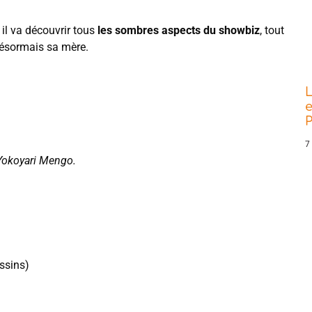
 il va découvrir tous
les sombres aspects du showbiz
, tout
 désormais sa mère.
L
e
P
7
Yokoyari Mengo.
ssins)