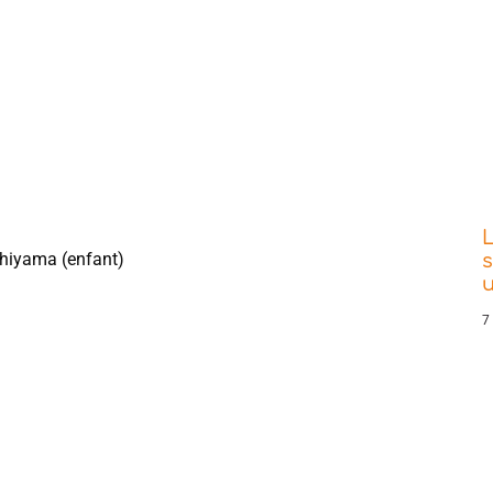
L
chiyama (enfant)
s
7