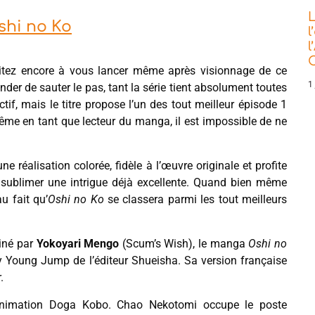
L
shi no Ko
l
l
C
itez encore à vous lancer même après visionnage de ce
1 
r de sauter le pas, tant la série tient absolument toutes
if, mais le titre propose l’un des tout meilleur épisode 1
même en tant que lecteur du manga, il est impossible de ne
ne réalisation colorée, fidèle à l’œuvre originale et profite
 sublimer une intrigue déjà excellente. Quand bien même
u fait qu’
Oshi no Ko
se classera parmi les tout meilleurs
iné par
Yokoyari Mengo
(Scum’s Wish), le manga
Oshi no
 Young Jump de l’éditeur Shueisha. Sa version française
.
d’animation Doga Kobo. Chao Nekotomi occupe le poste