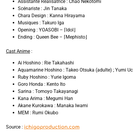
Assistante Réalisatrice : Chao Nekotomi
Scénariste : Jin Tanaka
Chara Design : Kanna Hirayama
Musiques : Takuro Iga
Opening : YOASOBI – ⌈Idol⌋
Ending : Queen Bee – ⌈Mephisto⌋
Cast Anime
:
Ai Hoshino : Rie Takahashi
Aquamarine Hoshino : Takeo Otsuka (adulte) ; Yumi U
Ruby Hoshino : Yurie Igoma
Goro Honda : Kento Ito
Sarina : Tomoyo Takayanagi
Kana Arima : Megumi Han
Akane Kurokawa : Manaka Iwami
MEM : Rumi Okubo
Source :
ichigoproduction.com