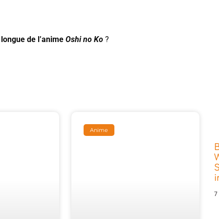
n longue de l’anime
Oshi no Ko
?
Anime
W
S
7