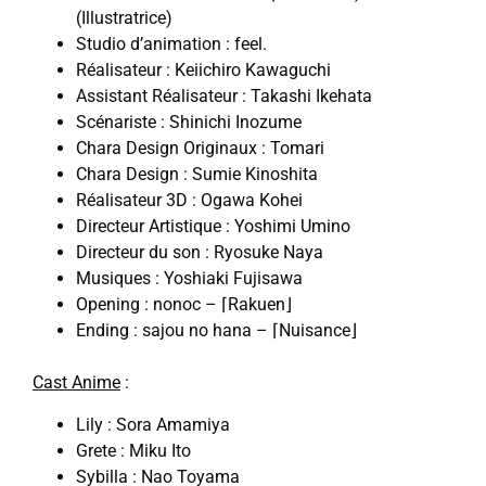
(Illustratrice)
Studio d’animation : feel.
Réalisateur : Keiichiro Kawaguchi
Assistant Réalisateur : Takashi Ikehata
Scénariste : Shinichi Inozume
Chara Design Originaux : Tomari
Chara Design : Sumie Kinoshita
Réalisateur 3D : Ogawa Kohei
Directeur Artistique : Yoshimi Umino
Directeur du son : Ryosuke Naya
Musiques : Yoshiaki Fujisawa
Opening : nonoc – ⌈Rakuen⌋
Ending : sajou no hana – ⌈Nuisance⌋
Cast Anime
:
Lily : Sora Amamiya
Grete : Miku Ito
Sybilla : Nao Toyama