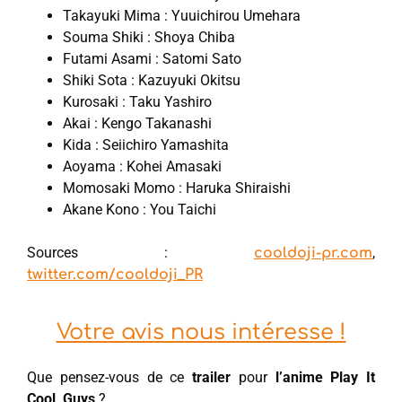
Takayuki Mima : Yuuichirou Umehara
Souma Shiki : Shoya Chiba
Futami Asami : Satomi Sato
Shiki Sota : Kazuyuki Okitsu
Kurosaki : Taku Yashiro
Akai : Kengo Takanashi
Kida : Seiichiro Yamashita
Aoyama : Kohei Amasaki
Momosaki Momo : Haruka Shiraishi
Akane Kono : You Taichi
Sources :
,
cooldoji-pr.com
twitter.com/cooldoji_PR
Votre avis nous intéresse !
Que pensez-vous de ce
trailer
pour
l’anime Play It
Cool, Guys
?