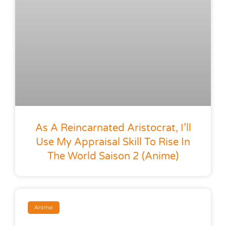
As A Reincarnated Aristocrat, I’ll
Use My Appraisal Skill To Rise In
The World Saison 2 (anime)
Anime