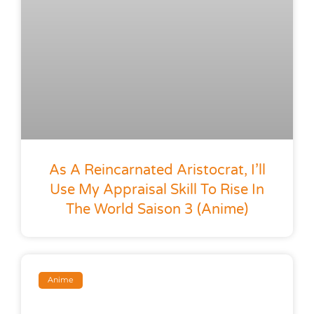
As A Reincarnated Aristocrat, I’ll
Use My Appraisal Skill To Rise In
The World Saison 3 (anime)
Anime