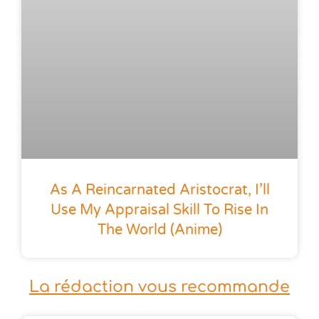
As A Reincarnated Aristocrat, I’ll
Use My Appraisal Skill To Rise In
The World (anime)
La rédaction vous recommande