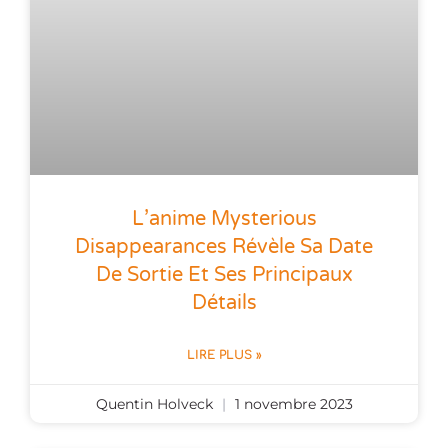
L’anime Mysterious
Disappearances Révèle Sa Date
De Sortie Et Ses Principaux
Détails
LIRE PLUS »
Quentin Holveck
1 novembre 2023