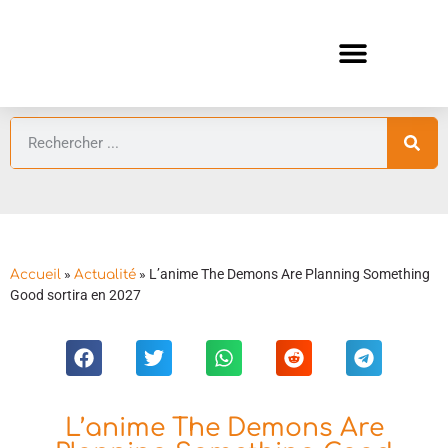
ANIMES AUTOMNE 2026 🍁
GUIDES ANIMES
»
»
L’anime The Demons Are Planning Something
Accueil
Actualité
Good sortira en 2027
L’anime The Demons Are