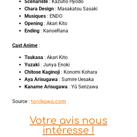
Scénariste
: Kazuho Hyodo
Chara Design
: Masakatsu Sasaki
Musiques
: ENDO
Opening
: Akari Kito
Ending
: KanoeRana
Cast Anime
:
Tsukasa
: Akari Kito
Yuzaki
: Junya Enoki
Chitose Kaginoji
: Konomi Kohara
Aya Arisugawa
: Sumire Uesaka
Kaname Arisugawa
: Yū Serizawa
Source :
tonikawa.com
Votre avis nous
intéresse !