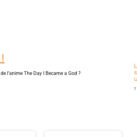
!
L
s
ie de l’anime The Day I Became a God ?
7