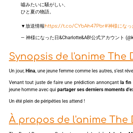
噓みたいに騒がしい、
ひと夏の物語。
▼放送情報
https://t.co/CYbAh47Pbr
#神様になっ
— 神様になった日&Charlotte&AB!公式アカウント (@ka
Synopsis de l'anime The
Un jour,
Hina
, une jeune femme comme les autres, s’est réve
Venant tout juste de faire une prédiction annonçant
la fi
jeune homme avec qui
partager ses derniers moments d’e
Un été plein de péripéties les attend !
À propos de l'anime The