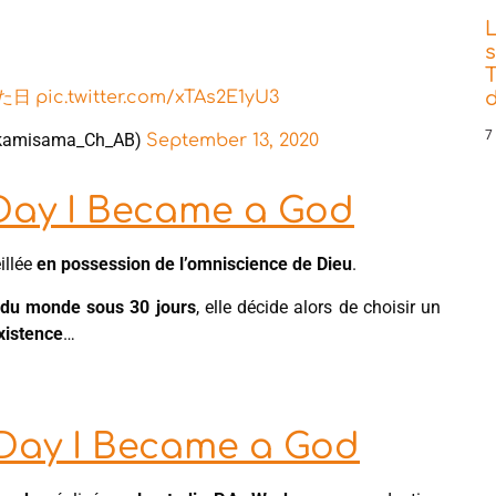
s
T
d
た日
pic.twitter.com/xTAs2E1yU3
7
misama_Ch_AB)
September 13, 2020
 Day I Became a God
illée
en
possession de l’omniscience de Dieu
.
n du monde sous 30 jours
, elle décide alors de choisir un
xistence
…
 Day I Became a God