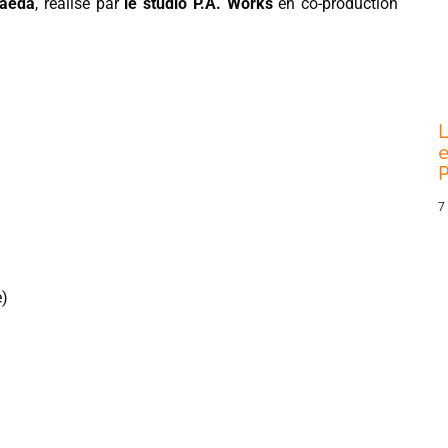
Maeda
, réalisé par
le studio P.A. Works
en co-production
L
e
P
7
e)