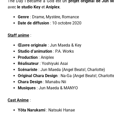
The Day I Became a God est un
projet original de Jun 
avec
le studio Key
et
Aniplex
.
Genre
: Drame, Mystère, Romance
Date de diffusion
: 10 octobre 2020
Staff anime
:
Œuvre originale
: Jun Maeda & Key
Studio d’animation
: P.A. Works
Production
: Aniplex
Réalisateur
: Yoshiyuki Asai
Scénariste
: Jun Maeda (Angel Beats!, Charlotte)
Original Chara Design
: Na-Ga (Angel Beats!, Charlott
Chara Design
: Manabu Nii
Musiques
: Jun Maeda & MANYO
Cast Anime
:
Yōta Narukami
: Natsuki Hanae