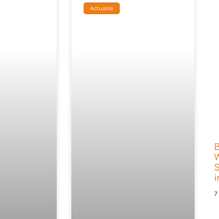
Actualité
W
S
7