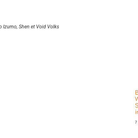
ko Izumo, Shen et Void Volks
W
S
7