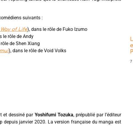
s comédiens suivants :
), dans le rôle de Fuko Izumo
Way of Life
s le rôle de Andy
L
e rôle de Shen Xiang
e
), dans le rôle de Void Volks
amui
P
7
t et dessiné par
Yoshifumi Tozuka
, prépublié par l’éditeur
depuis janvier 2020. La version française du manga est