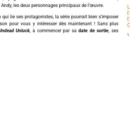
t Andy, les deux personnages principaux de l’œuvre.
L
l
 qui lie ses protagonistes, la série pourrait bien s’imposer
l
ison pour vous y intéresser dès maintenant ! Sans plus
C
Undead Unluck
, à commencer par sa
date de sortie
, ses
1 