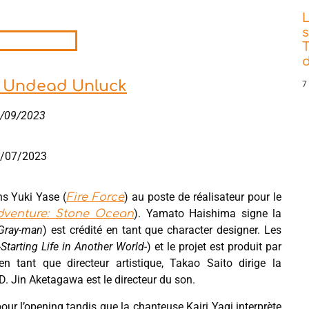
s
T
d
me Undead Unluck
7
17/09/2023
03/07/2023
ns Yuki Yase (
) au poste de réalisateur pour le
Fire Force
). Yamato Haishima signe la
Adventure: Stone Ocean
Gray-man
) est crédité en tant que character designer. Les
Starting Life in Another World-
) et le projet est produit par
ant que directeur artistique, Takao Saito dirige la
. Jin Aketagawa est le directeur du son.
ur l’opening tandis que la chanteuse Kairi Yagi interprète