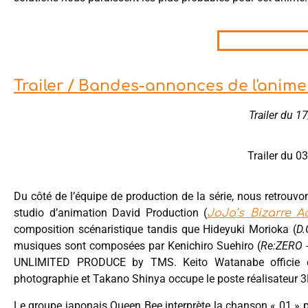
Trailer / Bandes-annonces de l'ani
Trailer du 
Trailer du 
Du côté de l’équipe de production de la série, nous retrouvo
studio d’animation David Production (
JoJo’s Bizarre 
composition scénaristique tandis que Hideyuki Morioka (
D.
musiques sont composées par Kenichiro Suehiro (
Re:ZERO -
UNLIMITED PRODUCE by TMS. Keito Watanabe officie en t
photographie et Takano Shinya occupe le poste réalisateur 3D
Le groupe japonais Queen Bee interprète la chanson « 01 » po