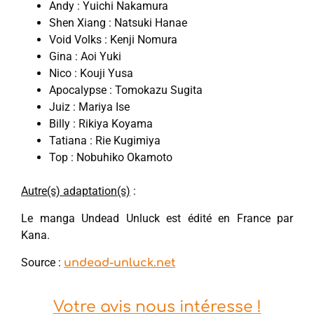
Andy : Yuichi Nakamura
Shen Xiang : Natsuki Hanae
Void Volks : Kenji Nomura
Gina : Aoi Yuki
Nico : Kouji Yusa
Apocalypse : Tomokazu Sugita
Juiz : Mariya Ise
Billy : Rikiya Koyama
Tatiana : Rie Kugimiya
Top : Nobuhiko Okamoto
Autre(s) adaptation(s)
:
Le manga Undead Unluck est édité en France par
Kana.
Source :
undead-unluck.net
Votre avis nous intéresse !