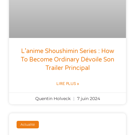
L’anime Shoushimin Series : How
To Become Ordinary Dévoile Son
Trailer Principal
LIRE PLUS »
Quentin Holveck
7 juin 2024
Actualité