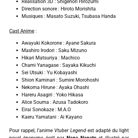
Réalisation 3D : Shigenori Hirozumi
Direction sonore : Hiroto Morishita
Musiques : Masato Suzuki, Tsubasa Handa
Cast Anime
:
Awayuki Kokorone : Ayane Sakura
Mashiro Irodori : Saku Mizuno
Hikari Matsuriya : Machico
Chami Yanagase : Sayaka Kikuchi
Sei Utsuki : Yu Kobayashi
Shion Kaminari : Sumire Morohoshi
Nekoma Hirune : Ayaka Ohashi
Hareru Asagiri : Yoko Hikasa
Alice Souma : Azusa Tadokoro
Eirai Sonokaze : M.A.O
Kaeru Yamatani : Ai Kayano
Pour rappel, l’anime
Vtuber Legend
est adapté du light
novel éponyme écrit par
Nana Nanato
et illustré par