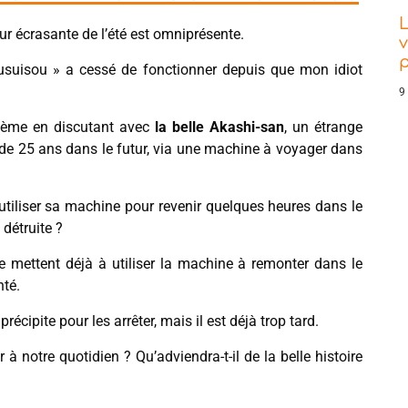
L
eur écrasante de l’été est omniprésente.
v
suisou » a cessé de fonctionner depuis que mon idiot
9
blème en discutant avec
la belle Akashi-san
, un étrange
vé de 25 ans dans le futur, via une machine à voyager dans
s utiliser sa machine pour revenir quelques heures dans le
détruite ?
e mettent déjà à utiliser la machine à remonter dans le
nté.
écipite pour les arrêter, mais il est déjà trop tard.
 notre quotidien ? Qu’adviendra-t-il de la belle histoire