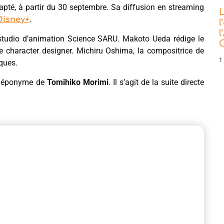
pté, à partir du 30 septembre. Sa diffusion en streaming
L
.
Disney+
l
l
u studio d’animation Science SARU. Makoto Ueda rédige le
C
character designer. Michiru Oshima, la compositrice de
1 
ques.
n éponyme de
Tomihiko Morimi
. Il s’agit de la suite directe