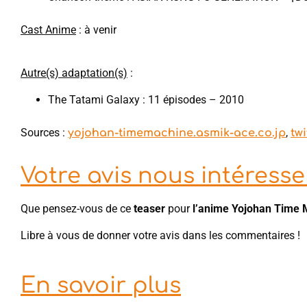
Cast Anime
: à venir
Autre(s) adaptation(s)
:
The Tatami Galaxy : 11 épisodes – 2010
Sources :
,
yojohan-timemachine.asmik-ace.co.jp
tw
Votre avis nous intéresse 
Que pensez-vous de ce
teaser
pour
l’anime Yojohan Time 
Libre à vous de donner votre avis dans les commentaires !
En savoir plus