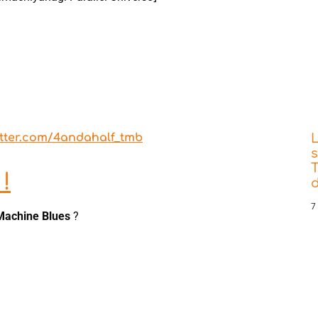
itter.com/4andahalf_tmb
s
T
!
d
7
Machine Blues
?