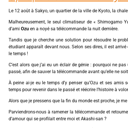
Le 12 août à Sakyo, un quartier de la ville de Kyoto, la chal
Malheureusement, le seul climatiseur de « Shimogamo Yu
d’ami
Ozu
en a noyé sa télécommande la nuit dernière.
Tandis que je cherche une solution pour résoudre le pro
étudiant apparaît devant nous. Selon ses dires, il est arri
le temps !
C’est alors que j’ai eu un éclair de génie : pourquoi ne pa
passé, afin de sauver la télécommande avant qu’elle ne soit 
À peine ai-je eu le temps d’y penser qu’Ozu et ses amis s
temps pour revenir dans le passé et réécrire l’histoire à volo
Alors que je pressens que la fin du monde est proche, je me pr
Parviendrons-nous à ramener la télécommande et retourner à
d’amour qui se profilait entre moi et Akashi-san ?