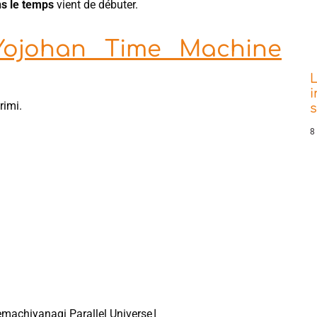
s le temps
vient de débuter.
Yojohan Time Machine
L
i
rimi.
8
achiyanagi Parallel Universe⌋