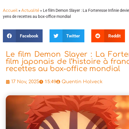
»
»
Le film Demon Slayer : La Forteresse Infinie devien
Accueil
Actualité
yens de recettes au box-office mondial
Facebook
Twitter
Reddit
Le film Demon Slayer : La Forter
film japonais de l’histoire à fran
recettes au box-office mondial
15:49
17 Nov, 2025
Quentin Holveck