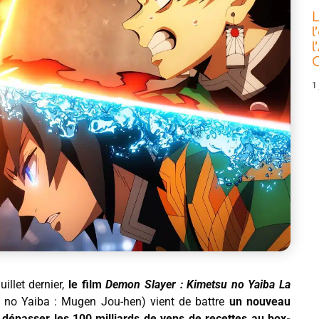
L
l
l
C
1 
illet dernier,
le film
Demon Slayer : Kimetsu no Yaiba La
 no Yaiba : Mugen Jou-hen) vient de battre
un nouveau
 à dépasser les 100 milliards de yens de recettes au box-