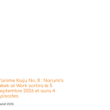
’anime Kaiju No. 8 : Narumi’s
eek at Work sortira le 5
eptembre 2026 et aura 4
épisodes
 août 2026