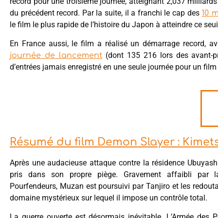
record pour une troisième journée, atteignant 2,037 milliards
du précédent record. Par la suite, il a franchi le cap des
10 m
le film le plus rapide de l’histoire du Japon à atteindre ce seui
En France aussi, le film a réalisé un démarrage record, a
(dont 135 216 lors des avant-pr
journée de lancement
d’entrées jamais enregistré en une seule journée pour un fil
Résumé du film Demon Slayer : Kimets
Après une audacieuse attaque contre la résidence Ubuyashi
pris dans son propre piège. Gravement affaibli par l
Pourfendeurs, Muzan est poursuivi par Tanjiro et les redoutabl
domaine mystérieux sur lequel il impose un contrôle total.
La guerre ouverte est désormais inévitable. L’Armée des P