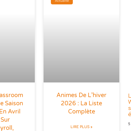
Actualité
lassroom
Animes De L’hiver
L
W
te Saison
2026 : La Liste
s
En Avril
Complète
 Sur
5
roll,
LIRE PLUS »