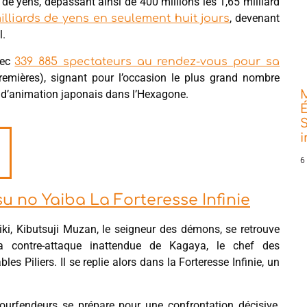
 de yens, dépassant ainsi de 400 millions les 1,65 milliard
, devenant
illiards de yens en seulement huit jours
l.
vec
339 885 spectateurs au rendez-vous pour sa
emières), signant pour l’occasion le plus grand nombre
m d’animation japonais dans l’Hexagone.
É
S
6
u no Yaiba La Forteresse Infinie
ki, Kibutsuji Muzan, le seigneur des démons, se retrouve
a contre-attaque inattendue de Kagaya, le chef des
es Piliers. Il se replie alors dans la Forteresse Infinie, un
ourfendeurs se prépare pour une confrontation décisive,