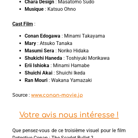
Chara Design
: Masatomo Sudo
Musique
: Katsuo Ohno
Cast Film
:
Conan Edogawa
: Minami Takayama
Mary
: Atsuko Tanaka
Masumi Sera
: Noriko Hidaka
Shukichi Haneda
: Toshiyuki Morikawa
Erii Ishioka
: Minami Hamabe
Shuichi Akai
: Shuichi Ikeda
Ran Mouri
: Wakana Yamazaki
Source :
www.conan-movie.jp
Votre avis nous intéresse !
Que pensez-vous de ce troisième visuel pour le film
Detective Conan : The Scarlet Bullet ?