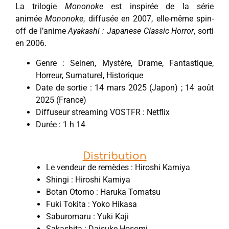
La trilogie
Mononoke
est inspirée de la série
animée
Mononoke
, diffusée en 2007, elle-même spin-
off de l’anime
Ayakashi : Japanese Classic Horror
, sorti
en 2006.
Genre : Seinen, Mystère, Drame, Fantastique,
Horreur, Surnaturel, Historique
Date de sortie : 14 mars 2025 (Japon) ; 14 août
2025 (France)
Diffuseur streaming VOSTFR : Netflix
Durée : 1 h 14
Distribution
Le vendeur de remèdes : Hiroshi Kamiya
Shingi : Hiroshi Kamiya
Botan Otomo : Haruka Tomatsu
Fuki Tokita : Yoko Hikasa
Saburomaru : Yuki Kaji
Sakashita : Daisuke Hosomi