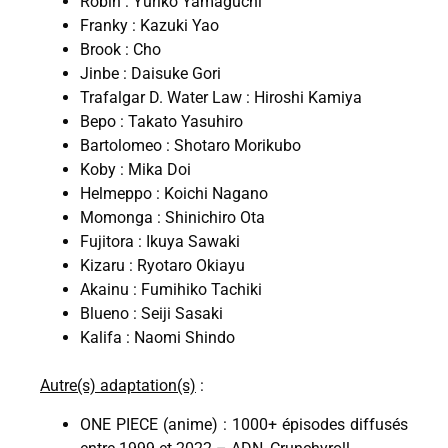
Robin : Yuriko Yamaguchi
Franky : Kazuki Yao
Brook : Cho
Jinbe : Daisuke Gori
Trafalgar D. Water Law : Hiroshi Kamiya
Bepo : Takato Yasuhiro
Bartolomeo : Shotaro Morikubo
Koby : Mika Doi
Helmeppo : Koichi Nagano
Momonga : Shinichiro Ota
Fujitora : Ikuya Sawaki
Kizaru : Ryotaro Okiayu
Akainu : Fumihiko Tachiki
Blueno : Seiji Sasaki
Kalifa : Naomi Shindo
Autre(s) adaptation(s)
:
ONE PIECE (anime) : 1000+ épisodes diffusés