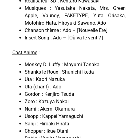
Réalisateur 3D : Kentaro Kawasaki
Musiques : Yasutaka Nakata, Mrs. Green
Apple, Vaundy, FAKETYPE, Yuta Orisaka,
Motohiro Hata, Hiroyuki Sawano, Ado
Chanson thème : Ado – ⌈Nouvelle Ère⌋
Insert Song : Ado – ⌈Où va le vent ?⌋
Cast Anime
:
Monkey D. Luffy : Mayumi Tanaka
Shanks le Roux : Shunichi Ikeda
Uta : Kaori Nazuka
Uta (chant) : Ado
Gordon : Kenjiro Tsuda
Zoro : Kazuya Nakai
Nami : Akemi Okamura
Usopp : Kappei Yamaguchi
Sanji : Hiroaki Hirata
Chopper : Ikue Otani