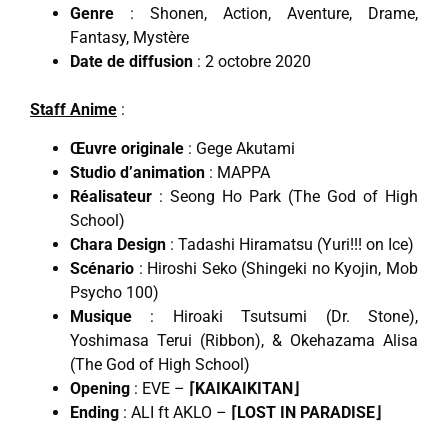
Genre
: Shonen, Action, Aventure, Drame,
Fantasy, Mystère
Date de diffusion
: 2 octobre 2020
Staff Anime
:
Œuvre originale
: Gege Akutami
Studio d’animation
: MAPPA
Réalisateur
: Seong Ho Park (The God of High
School)
Chara Design
: Tadashi Hiramatsu (Yuri!!! on Ice)
Scénario
: Hiroshi Seko (Shingeki no Kyojin, Mob
Psycho 100)
Musique
: Hiroaki Tsutsumi (Dr. Stone),
Yoshimasa Terui (Ribbon), & Okehazama Alisa
(The God of High School)
Opening
: EVE –
⌈KAIKAIKITAN⌋
Ending
: ALI ft AKLO –
⌈LOST IN PARADISE⌋