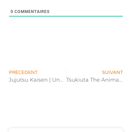
0
COMMENTAIRES
PRÉCEDENT
SUIVANT
Jujutsu Kaisen | Une Date de Sortie pour l’Anime
Tsukiuta The Animation Saison 2 | Date de sortie annoncée