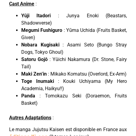
Cast Anime
:
Yûji Itadori
: Junya Enoki (Beastars,
Shadowverse)
Megumi Fushiguro
: Yūma Uchida (Fruits Basket,
Given)
Nobara Kugisaki
: Asami Seto (Bungo Stray
Dogs, Tokyo Ghoul)
Satoru Gojô
: Yûichi Nakamura (Dr. Stone, Fairy
Tail)
Maki Zen’in
: Mikako Komatsu (Overlord, Ex-Arm)
Toge Inumaki
: Kouki Uchiyama (My Hero
Academia, Haikyu!!)
Panda
: Tomokazu Seki (Doraemon, Fruits
Basket)
Autres Adaptations
:
Le manga Jujutsu Kaisen est disponible en France aux