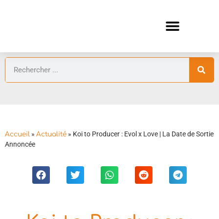
ANIMES AUTOMNE 2026 🍁
GUIDES ANIMES
»
»
Koi to Producer : Evol x Love | La Date de Sortie
Accueil
Actualité
Annoncée