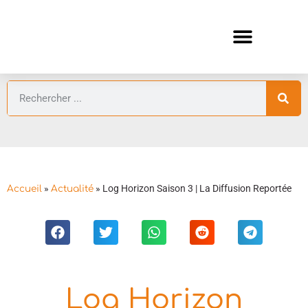
ANIMES AUTOMNE 2026 🍁
GUIDES ANIMES
»
»
Log Horizon Saison 3 | La Diffusion Reportée
Accueil
Actualité
Log Horizon