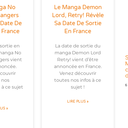
ga No
Le Manga Demon
Rangers
Lord, Retry! Révèle
 Date De
Sa Date De Sortie
 France
En France
sortie en
La date de sortie du
manga No
manga Demon Lord
ers vient
Retry! vient d’être
noncée.
annoncée en France.
couvrir
Venez découvrir
d
 nos
toutes nos infos à ce
6
 à ce sujet
sujet !
LIRE PLUS »
LUS »