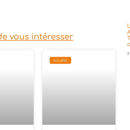
L
A
de vous intéresser
T
7
Actualité