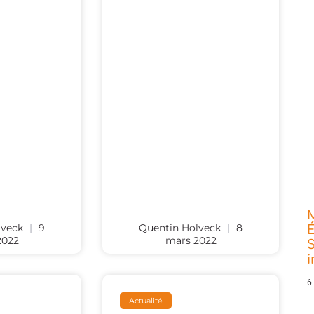
lveck
9
Quentin Holveck
8
É
2022
mars 2022
S
6
Actualité