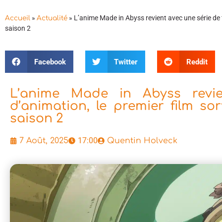
»
»
L’anime Made in Abyss revient avec une série de fi
Accueil
Actualité
saison 2
Facebook
Twitter
Reddit
L’anime Made in Abyss revie
d’animation, le premier film sor
saison 2
17:00
7 Août, 2025
Quentin Holveck