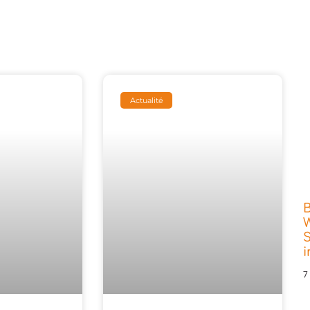
Actualité
W
S
7