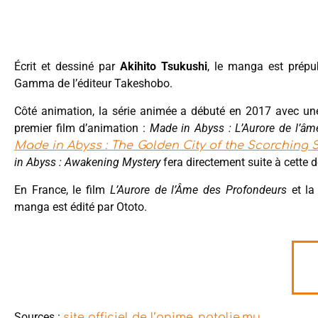
Écrit et dessiné par
Akihito Tsukushi
, le manga est prép
Gamma de l’éditeur Takeshobo.
Côté animation, la série animée a débuté en 2017 avec un
premier film d’animation :
Made in Abyss : L’Aurore de l’â
Made in Abyss : The Golden City of the Scorching 
in Abyss : Awakening Mystery
fera directement suite à cette d
En France, le film
L’Aurore de l’Âme des Profondeurs
et la
manga est édité par Ototo.
Sources :
,
site officiel de l’anime
natalie.mu