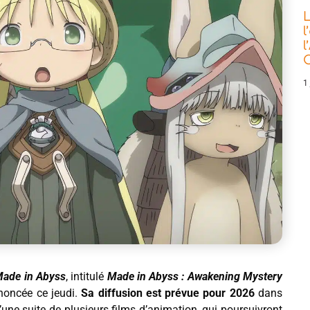
L
l
l
C
1 
ade in Abyss
, intitulé
Made in Abyss : Awakening Mystery
noncée ce jeudi.
Sa diffusion est prévue pour 2026
dans
d’une suite de plusieurs films d’animation, qui poursuivront