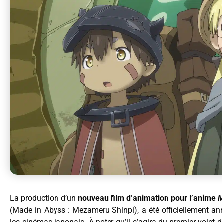
La production d’un
nouveau film d’animation pour l’anime
M
(Made in Abyss : Mezameru Shinpi), a été officiellement an
les cinémas japonais. À noter qu’il s’agira du premier volet 