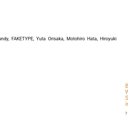
ndy, FAKETYPE, Yuta Orisaka, Motohiro Hata, Hiroyuki
W
S
7