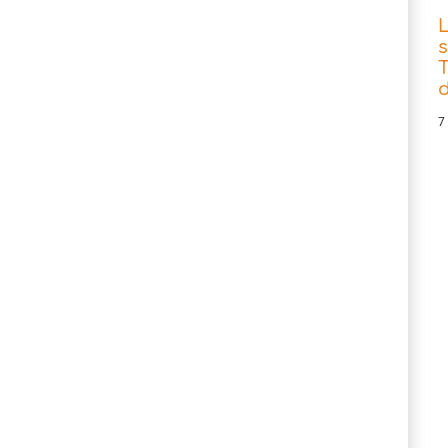
s
T
d
7