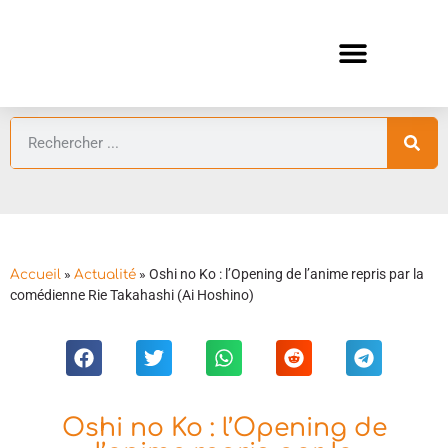
ANIMES AUTOMNE 2026 🍁
GUIDES ANIMES
»
»
Oshi no Ko : l’Opening de l’anime repris par la
Accueil
Actualité
comédienne Rie Takahashi (Ai Hoshino)
Oshi no Ko : l’Opening de