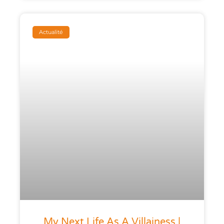
Actualité
My Next Life As A Villainess |