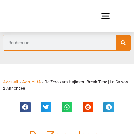
ANIMES AUTOMNE 2026 🍁
GUIDES ANIMES
»
»
Re:Zero kara Hajimeru Break Time | La Saison
Accueil
Actualité
2 Annoncée