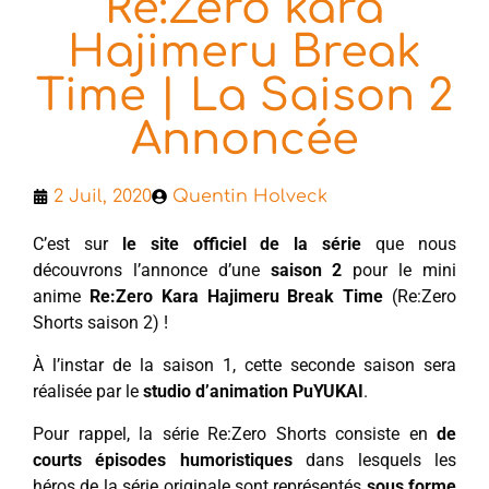
Re:Zero kara
Hajimeru Break
Time | La Saison 2
Annoncée
2 Juil, 2020
Quentin Holveck
C’est sur
le site officiel de la série
que nous
découvrons l’annonce d’une
saison 2
pour le mini
anime
Re:Zero Kara Hajimeru Break Time
(Re:Zero
Shorts saison 2) !
À l’instar de la saison 1, cette seconde saison sera
réalisée par le
studio d’animation PuYUKAI
.
Pour rappel, la série Re:Zero Shorts consiste en
de
courts épisodes humoristiques
dans lesquels les
héros de la série originale sont représentés
sous forme