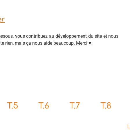
er
sous, vous contribuez au développement du site et nous
ûte rien, mais ça nous aide beaucoup. Merci ♥.
T.5
T.6
T.7
T.8
L