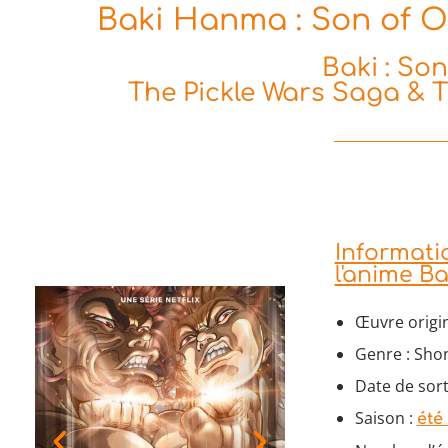
Baki Hanma : Son of Og
Baki : So
The Pickle Wars Saga & 
Informat
l'anime B
Œuvre origin
Genre : Shon
Date de sorti
Saison :
été