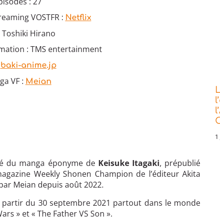
isodes : 27
treaming VOSTFR :
Netflix
: Toshiki Hirano
imation : TMS entertainment
:
baki-anime.jp
ga VF :
Meian
L
l
l
C
1 
té du manga éponyme de
Keisuke Itagaki
, prépublié
agazine Weekly Shonen Champion de l’éditeur Akita
 par Meian depuis août 2022.
e à partir du 30 septembre 2021 partout dans le monde
Wars » et « The Father VS Son ».