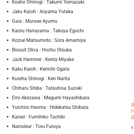
Kosho Shinogi : Takumi Yamazaki
Jaku Kaioh : Aoyama Yutaka
Gaia : Murase Ayumu
Kaoru Hanayama : Takuya Eguchi
Kozue Matsumoto : Sora Amamiya
Biscuit Oliva : Hochu Otsuka
Jack Hammer : Kenta Miyake
Kaku Kaioh : Kenichi Ogata
Kureha Shinogi : Ken Narita
Chiharu Shiba : Tatsuhisa Suzuki
Emi Akezawa : Megumi Hayashibara
R
Yuichiro Hanma : Hidekatsu Shibata
N
Kaiser : Fumihiko Tachiki
Narrateur : Toru Furuya
5