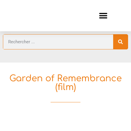
ANIMES AUTOMNE 2026 🍁
GUIDES ANIMES
Garden of Remembrance
(film)