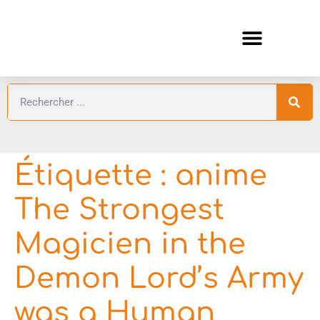
ANIMES AUTOMNE 2026 🍁
GUIDES ANIMES
Étiquette :
anime
The Strongest
Magicien in the
Demon Lord’s Army
was a Human