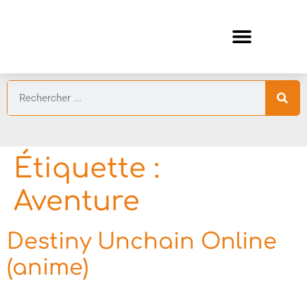
ANIMES AUTOMNE 2026 🍁
GUIDES ANIMES
Étiquette :
Aventure
Destiny Unchain Online
(anime)