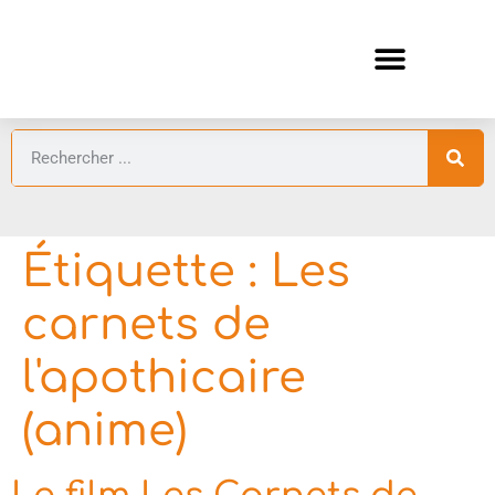
ANIMES AUTOMNE 2026 🍁
GUIDES ANIMES
Étiquette :
Les
carnets de
l'apothicaire
(anime)