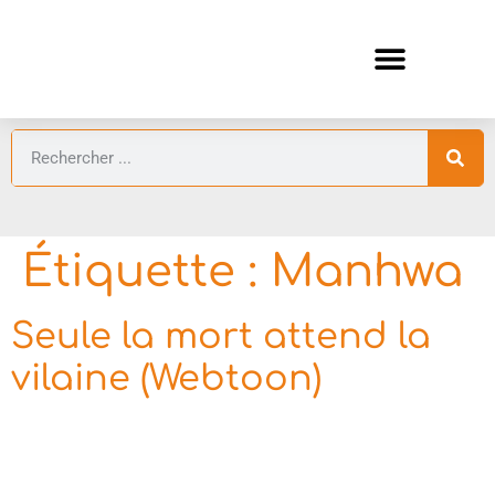
ANIMES AUTOMNE 2026 🍁
GUIDES ANIMES
Étiquette :
Manhwa
Seule la mort attend la
vilaine (Webtoon)