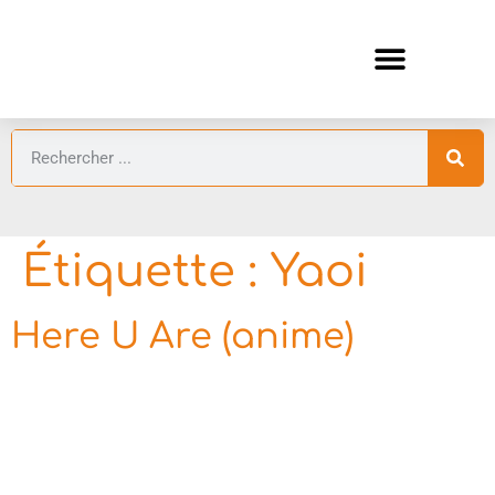
ANIMES AUTOMNE 2026 🍁
GUIDES ANIMES
Étiquette :
Yaoi
Here U Are (anime)