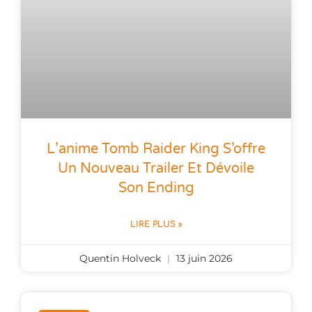
L’anime Tomb Raider King S’offre
Un Nouveau Trailer Et Dévoile
Son Ending
LIRE PLUS »
Quentin Holveck
13 juin 2026