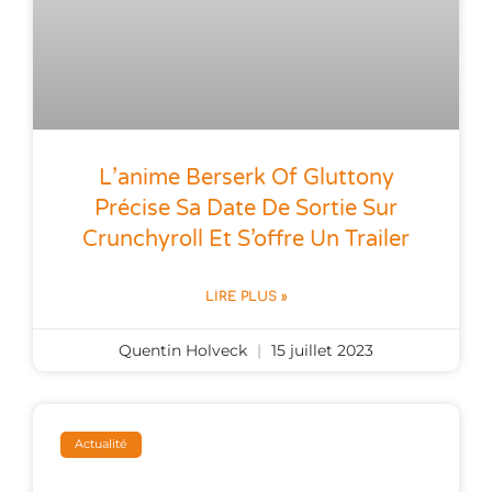
L’anime Berserk Of Gluttony
Précise Sa Date De Sortie Sur
Crunchyroll Et S’offre Un Trailer
LIRE PLUS »
Quentin Holveck
15 juillet 2023
Actualité