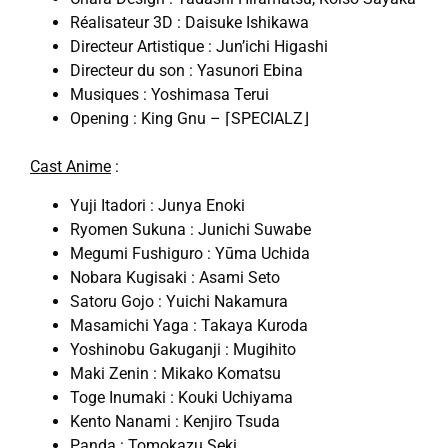
Réalisateur 3D : Daisuke Ishikawa
Directeur Artistique : Jun’ichi Higashi
Directeur du son : Yasunori Ebina
Musiques : Yoshimasa Terui
Opening : King Gnu – ⌈SPECIALZ⌋
Cast Anime
:
Yuji Itadori : Junya Enoki
Ryomen Sukuna : Junichi Suwabe
Megumi Fushiguro : Yūma Uchida
Nobara Kugisaki : Asami Seto
Satoru Gojo : Yuichi Nakamura
Masamichi Yaga : Takaya Kuroda
Yoshinobu Gakuganji : Mugihito
Maki Zenin : Mikako Komatsu
Toge Inumaki : Kouki Uchiyama
Kento Nanami : Kenjiro Tsuda
Panda : Tomokazu Seki