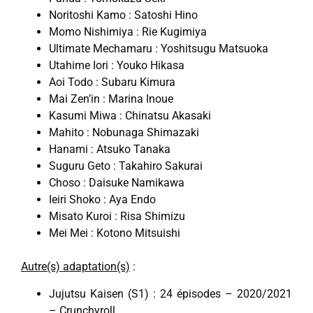
Noritoshi Kamo : Satoshi Hino
Momo Nishimiya : Rie Kugimiya
Ultimate Mechamaru : Yoshitsugu Matsuoka
Utahime Iori : Youko Hikasa
Aoi Todo : Subaru Kimura
Mai Zen’in : Marina Inoue
Kasumi Miwa : Chinatsu Akasaki
Mahito : Nobunaga Shimazaki
Hanami : Atsuko Tanaka
Suguru Geto : Takahiro Sakurai
Choso : Daisuke Namikawa
Ieiri Shoko : Aya Endo
Misato Kuroi : Risa Shimizu
Mei Mei : Kotono Mitsuishi
Autre(s) adaptation(s)
:
Jujutsu Kaisen (S1) : 24 épisodes – 2020/2021
– Crunchyroll