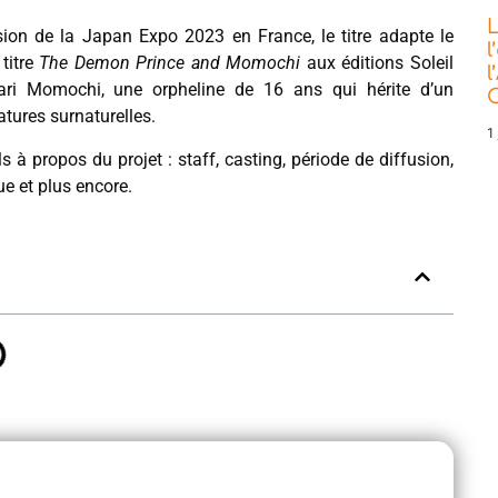
L
asion de la Japan Expo 2023 en France, le titre adapte le
l
titre
The Demon Prince and Momochi
aux éditions Soleil
l
ari Momochi, une orpheline de 16 ans qui hérite d’un
C
atures surnaturelles.
1 
els à propos du projet : staff, casting, période de diffusion,
ue et plus encore.