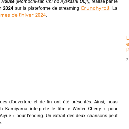
i House
(
Momochi-san Chi no Ayakashi Ouji)
, réalisé par le
r 2024
sur la plateforme de streaming
. La
Crunchyroll
.
mes de l’hiver 2024
L
e
P
7
es d’ouverture et de fin ont été présentés. Ainsi, nous
oh Kamiyama interprète le titre « Winter Cherry » pour
« Aiyue » pour l’ending. Un extrait des deux chansons peut
.