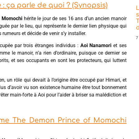
 ça parle de quoi ? (Synopsis)
s
i Momochi
hérite le jour de ses 16 ans d’un ancien manoir
T
iguée par le lieu, qui représente le dernier lien physique qui
d
s rumeurs et décide de venir s’y installer.
7
ccupée par trois étranges individus :
Aoi Nanamori
et ses
comme le manoir, n’a rien d’ordinaire, puisque ce dernier se
rits, et ses occupants en sont les protecteurs, qui luttent
n, un rôle qui devait à l’origine être occupé par Himari, et
plus d’avoir vu son existence humaine être tout bonnement
rêter main-forte à Aoi pour l’aider à briser sa malédiction et
anime The Demon Prince of Momochi