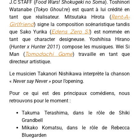
J.C STAFF (
Food Wars! Shokugeki no Soma
). Toshinori
Watanabe (
Tokyo Ghoul:re
) est quant à lui crédité en
tant que réalisateur. Mitsutaka Hirota (
Rent-A-
) signe la composition scénaristique tandis
Girlfriend
que Sako Yurika (
) est nommée en
Edens Zero S1
tant que character designeuse. Yoshihisa Hirano
(
Hunter x Hunter 2011
) compose les musiques. Wei Si
Man (
) travaille en tant que
Tomodachi Game
directeur artistique.
Le musicien Takanori Nishikawa interprète la chanson
«
Never say Never »
pour l’opening.
Pour ce qui est des principaux comédiens, nous
retrouvons pour le moment :
Takuma Terashima, dans le rôle de Shiki
Grandbell
Mikako Komatsu, dans le rôle de Rebecca
Bluegarden