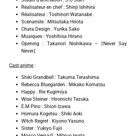
Réalisateur en chef : Shinji Ishihira
Réalisateur : Toshinori Watanabe
Scénariste : Mitsutaka Hirota
Chara Design : Yurika Sako
Musiques : Yoshihisa Hirano
Opening : Takanori Nishikawa – ⌈Never Say
Never⌋
Cast anime
:
Shiki Grandbell : Takuma Terashima
Rebecca Bluegarden : Mikako Komatsu
Happy : Rie Kugimiya
Wise Steiner : Hiromichi Tezuka
E.M Pino : Shiori Izawa
Homura Kogetsu : Shiki Aoki
Witch Regret : Kiyono Yasuno
Sister : Yukiyo Fujii
Mosco Versa-0 : Mitsuo Iwata