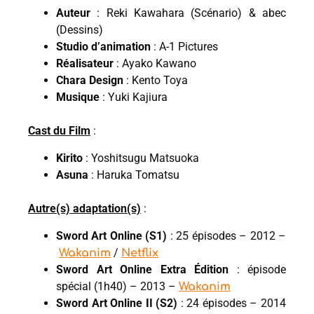
Auteur
: Reki Kawahara (Scénario) & abec
(Dessins)
Studio d’animation
: A-1 Pictures
Réalisateur
: Ayako Kawano
Chara Design
: Kento Toya
Musique
: Yuki Kajiura
Cast du Film
:
Kirito
: Yoshitsugu Matsuoka
Asuna
: Haruka Tomatsu
Autre(s) adaptation(s)
:
Sword Art Online (S1)
: 25 épisodes – 2012 –
/
Wakanim
Netflix
Sword Art Online Extra Édition
: épisode
spécial (1h40) – 2013 –
Wakanim
Sword Art Online II
(S2)
: 24 épisodes – 2014