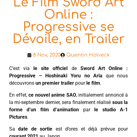
Le Film Sword Art
Online :
Progressive se
Dévoile, en Trailer
8 Nov, 2020
Quentin Holveck
C’est via
le site officiel
de
Sword Art Online :
Progressive – Hoshinaki Yoru no Aria
que nous
découvrons
un premier trailer
pour
le film
.
En effet,
ce nouvel anime SAO
, initialement annoncé à
la mi-septembre dernier, sera finalement réalisé
sous la
forme d’un film d’animation
par
le studio A-1
Pictures
.
Sa
date de sortie
est d’ores et déjà prévue pour
courant 2021
au Japon.