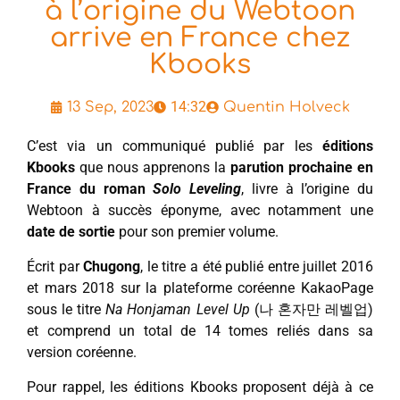
à l’origine du Webtoon
arrive en France chez
Kbooks
14:32
13 Sep, 2023
Quentin Holveck
C’est via un communiqué publié par les
éditions
Kbooks
que nous apprenons la
parution prochaine en
France du roman
Solo Leveling
, livre à l’origine du
Webtoon à succès éponyme, avec notamment une
date de sortie
pour son premier volume.
Écrit par
Chugong
, le titre a été publié entre juillet 2016
et mars 2018 sur la plateforme coréenne KakaoPage
sous le titre
Na Honjaman Level Up
(나 혼자만 레벨업)
et comprend un total de 14 tomes reliés dans sa
version coréenne.
Pour rappel, les éditions Kbooks proposent déjà à ce