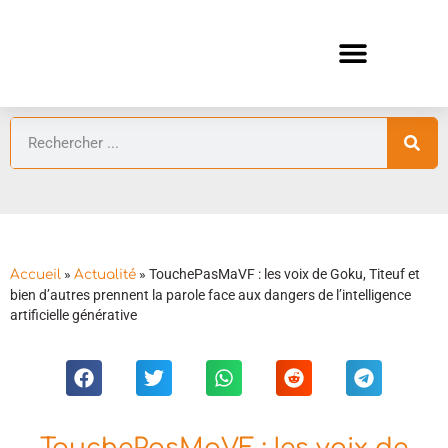
ANIMES AUTOMNE 2026 🍁
GUIDES ANIMES
»
»
TouchePasMaVF : les voix de Goku, Titeuf et
Accueil
Actualité
bien d’autres prennent la parole face aux dangers de l’intelligence
artificielle générative
TouchePasMaVF : les voix de