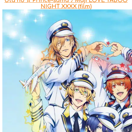
Uta no ☆ Prince-sama ♪ Maji LOVE TABOO
NIGHT XXXX (film)