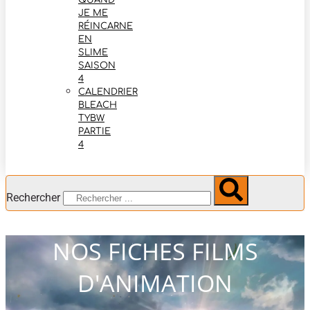
QUAND
JE ME
RÉINCARNE
EN
SLIME
SAISON
4
CALENDRIER
BLEACH
TYBW
PARTIE
4
Rechercher
NOS FICHES FILMS
D'ANIMATION