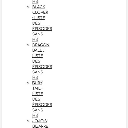
HS
BLACK
CLOVER
: LISTE
DES
ÉPISODES
SANS
HS
DRAGON
BALL :
LISTE
DES
ÉPISODES
SANS
HS
FAIRY
TAIL :
LISTE
DES
ÉPISODES
SANS
HS
JOJO’S
BIZARRE