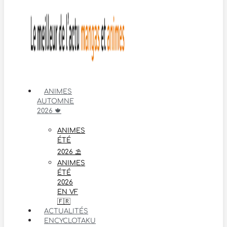
ANIMES
AUTOMNE
2026 🍁
ANIMES
ÉTÉ
2026 ⛱️
ANIMES
ÉTÉ
2026
EN VF
🇫🇷
ACTUALITÉS
ENCYCLOTAKU